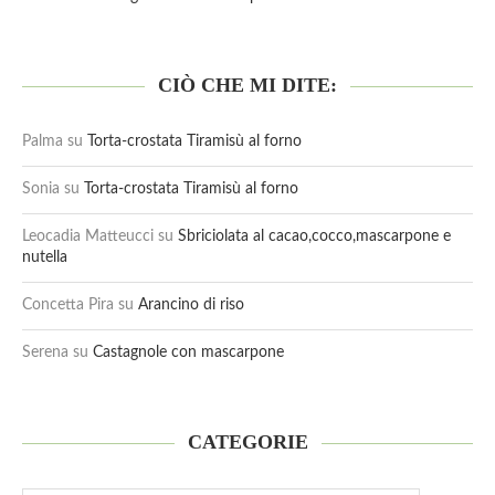
CIÒ CHE MI DITE:
Palma
su
Torta-crostata Tiramisù al forno
Sonia
su
Torta-crostata Tiramisù al forno
Leocadia Matteucci
su
Sbriciolata al cacao,cocco,mascarpone e
nutella
Concetta Pira
su
Arancino di riso
Serena
su
Castagnole con mascarpone
CATEGORIE