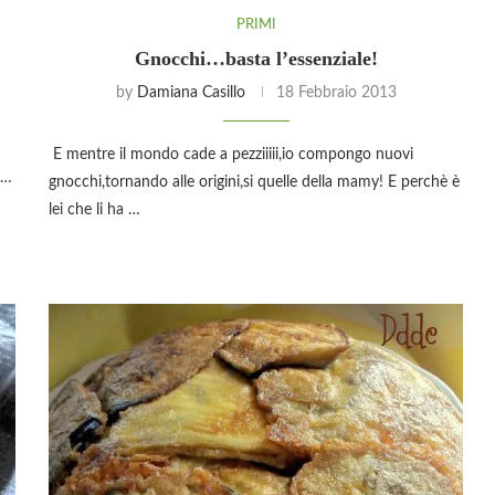
PRIMI
Gnocchi…basta l’essenziale!
by
Damiana Casillo
18 Febbraio 2013
E mentre il mondo cade a pezziiiii,io compongo nuovi
o…
gnocchi,tornando alle origini,si quelle della mamy! E perchè è
lei che li ha …