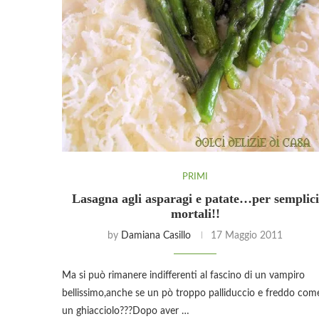
PRIMI
Lasagna agli asparagi e patate…per semplici
mortali!!
by
Damiana Casillo
17 Maggio 2011
Ma si può rimanere indifferenti al fascino di un vampiro
bellissimo,anche se un pò troppo palliduccio e freddo com
un ghiacciolo???Dopo aver …