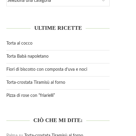
ULTIME RICETTE
Torta al cocco
Torta Babà napoletano
Fiori di biscotto con composta d’uva e noci
Torta-crostata Tiramisù al forno
Pizza di rose con “friarielli”
CIÒ CHE MI DITE:
Palma
su
Torta-crostata Tiramisù al forno