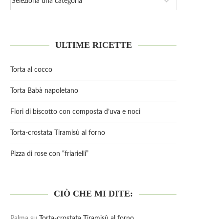
ULTIME RICETTE
Torta al cocco
Torta Babà napoletano
Fiori di biscotto con composta d’uva e noci
Torta-crostata Tiramisù al forno
Pizza di rose con “friarielli”
CIÒ CHE MI DITE:
Palma
su
Torta-crostata Tiramisù al forno