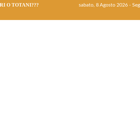
I O TOTANI???
sabato, 8 Agosto 2026 - Segu