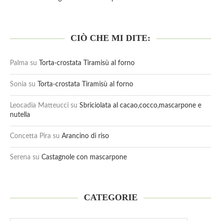
CIÒ CHE MI DITE:
Palma
su
Torta-crostata Tiramisù al forno
Sonia
su
Torta-crostata Tiramisù al forno
Leocadia Matteucci
su
Sbriciolata al cacao,cocco,mascarpone e
nutella
Concetta Pira
su
Arancino di riso
Serena
su
Castagnole con mascarpone
CATEGORIE