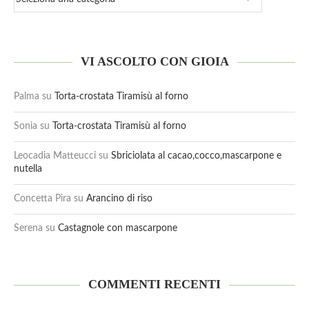
VI ASCOLTO CON GIOIA
Palma
su
Torta-crostata Tiramisù al forno
Sonia
su
Torta-crostata Tiramisù al forno
Leocadia Matteucci
su
Sbriciolata al cacao,cocco,mascarpone e
nutella
Concetta Pira
su
Arancino di riso
Serena
su
Castagnole con mascarpone
COMMENTI RECENTI