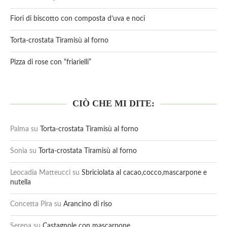
Fiori di biscotto con composta d’uva e noci
Torta-crostata Tiramisù al forno
Pizza di rose con “friarielli”
CIÒ CHE MI DITE:
Palma
su
Torta-crostata Tiramisù al forno
Sonia
su
Torta-crostata Tiramisù al forno
Leocadia Matteucci
su
Sbriciolata al cacao,cocco,mascarpone e
nutella
Concetta Pira
su
Arancino di riso
Serena
su
Castagnole con mascarpone