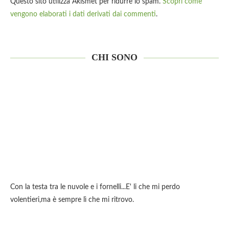
Questo sito utilizza Akismet per ridurre lo spam.
Scopri come
vengono elaborati i dati derivati dai commenti
.
CHI SONO
Con la testa tra le nuvole e i fornelli...E' li che mi perdo
volentieri,ma è sempre lì che mi ritrovo.