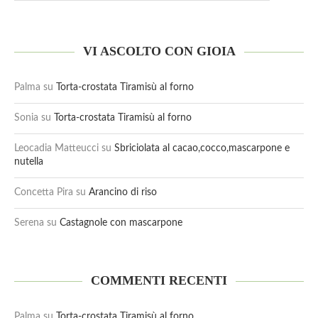
VI ASCOLTO CON GIOIA
Palma
su
Torta-crostata Tiramisù al forno
Sonia
su
Torta-crostata Tiramisù al forno
Leocadia Matteucci
su
Sbriciolata al cacao,cocco,mascarpone e
nutella
Concetta Pira
su
Arancino di riso
Serena
su
Castagnole con mascarpone
COMMENTI RECENTI
Palma
su
Torta-crostata Tiramisù al forno