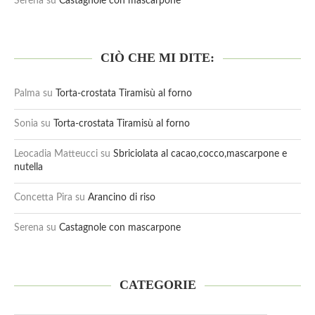
Serena
su
Castagnole con mascarpone
CIÒ CHE MI DITE:
Palma
su
Torta-crostata Tiramisù al forno
Sonia
su
Torta-crostata Tiramisù al forno
Leocadia Matteucci
su
Sbriciolata al cacao,cocco,mascarpone e
nutella
Concetta Pira
su
Arancino di riso
Serena
su
Castagnole con mascarpone
CATEGORIE