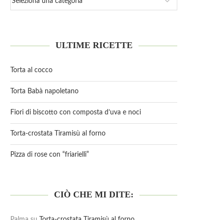
ULTIME RICETTE
Torta al cocco
Torta Babà napoletano
Fiori di biscotto con composta d’uva e noci
Torta-crostata Tiramisù al forno
Pizza di rose con “friarielli”
CIÒ CHE MI DITE:
Palma
su
Torta-crostata Tiramisù al forno