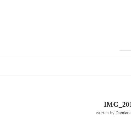
IMG_201
written by
Damiana 