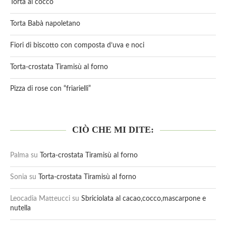
Torta al cocco
Torta Babà napoletano
Fiori di biscotto con composta d’uva e noci
Torta-crostata Tiramisù al forno
Pizza di rose con “friarielli”
CIÒ CHE MI DITE:
Palma
su
Torta-crostata Tiramisù al forno
Sonia
su
Torta-crostata Tiramisù al forno
Leocadia Matteucci
su
Sbriciolata al cacao,cocco,mascarpone e
nutella