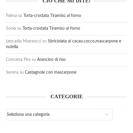
CIÒ CHE MI DITE:
Palma
su
Torta-crostata Tiramisù al forno
Sonia
su
Torta-crostata Tiramisù al forno
Leocadia Matteucci
su
Sbriciolata al cacao,cocco,mascarpone e
nutella
Concetta Pira
su
Arancino di riso
Serena
su
Castagnole con mascarpone
CATEGORIE