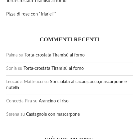
Torta-crostata Tiramisù al forno
Pizza di rose con “friarielli”
COMMENTI RECENTI
Palma
su
Torta-crostata Tiramisù al forno
Sonia
su
Torta-crostata Tiramisù al forno
Leocadia Matteucci
su
Sbriciolata al cacao,cocco,mascarpone e
nutella
Concetta Pira
su
Arancino di riso
Serena
su
Castagnole con mascarpone