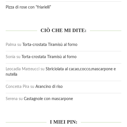
Pizza di rose con “friarielli”
CIÒ CHE MI DITE:
Palma
su
Torta-crostata Tiramisù al forno
Sonia
su
Torta-crostata Tiramisù al forno
Leocadia Matteucci
su
Sbriciolata al cacao,cocco,mascarpone e
nutella
Concetta Pira
su
Arancino di riso
Serena
su
Castagnole con mascarpone
I MIEI PIN: