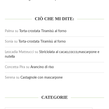
CIÒ CHE MI DITE:
Palma
su
Torta-crostata Tiramisù al forno
Sonia
su
Torta-crostata Tiramisù al forno
Leocadia Matteucci
su
Sbriciolata al cacao,cocco,mascarpone e
nutella
Concetta Pira
su
Arancino di riso
Serena
su
Castagnole con mascarpone
CATEGORIE