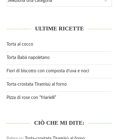
ULTIME RICETTE
Torta al cocco
Torta Babà napoletano
Fiori di biscotto con composta d’uva e noci
Torta-crostata Tiramisù al forno
Pizza di rose con “friarielli”
CIÒ CHE MI DITE:
Palma
su
Torta-crostata Tiramisù al forno