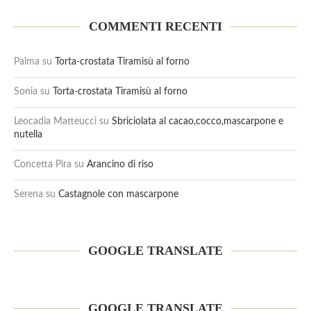
COMMENTI RECENTI
Palma
su
Torta-crostata Tiramisù al forno
Sonia
su
Torta-crostata Tiramisù al forno
Leocadia Matteucci
su
Sbriciolata al cacao,cocco,mascarpone e
nutella
Concetta Pira
su
Arancino di riso
Serena
su
Castagnole con mascarpone
GOOGLE TRANSLATE
GOOGLE TRANSLATE